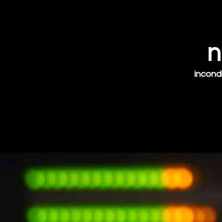
n
incond