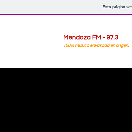
Esta página we
Mendoza FM - 97.3
100% música envasada en origen.