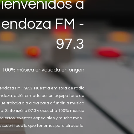
ienvenidos a
endoza FM -
97.3
100% música envasada en origen
endoza FM - 97.3. Nuestra emisora de radio
ndoza, está formada por un equipo lleno de
que trabaja día a día para difundir la música
. Sintonizá la 97.3 y escuchá 100% musica
ciertos, eventos especiales y mucho más...
escubrí todo lo que tenemos para ofrecerle.