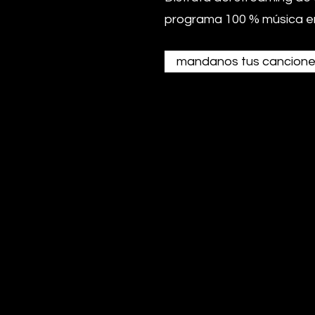
programa 100 % música e
mandanos tus cancione