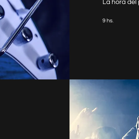
La hora del
9 hs.