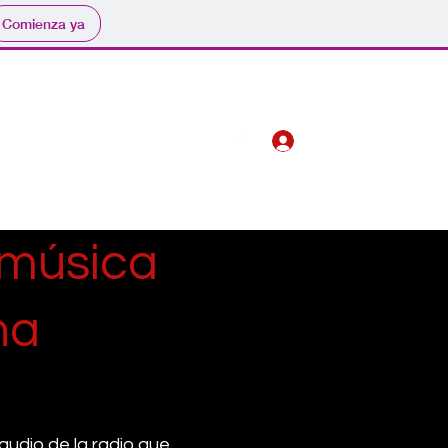
Comienza ya
Iniciar sesión
ublicitar en Mendoza FM
Más
música
na
audio de la radio que