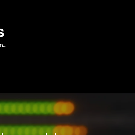
s
...