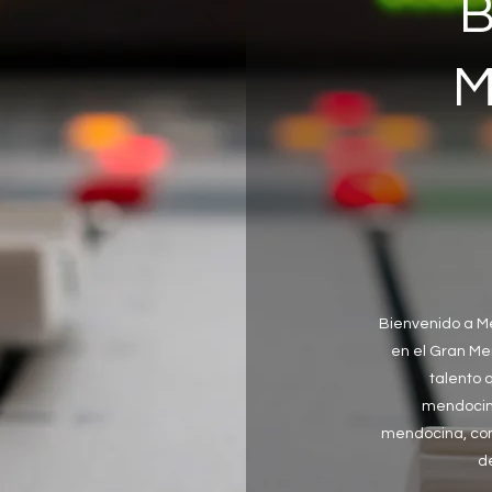
B
M
Bienvenido a M
en el Gran Me
talento 
mendocina
mendocina, con
d